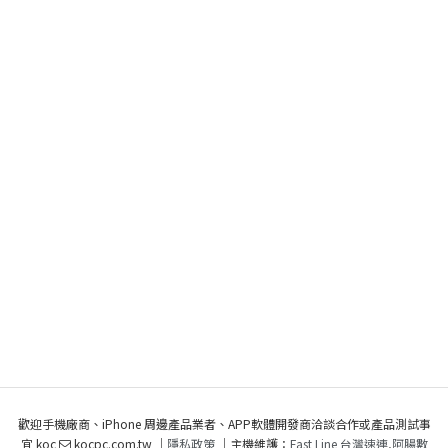
歡迎手機廠商、iPhone 周邊產品業者、APP軟體開發商洽談合作或產品測試事
宜 koc
kocpc.com.tw ｜
隱私政策
｜主機維護：
Fast Line 台灣速連
,
阿腸數