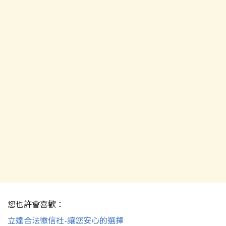
您也許會喜歡：
立達合法徵信社-讓您安心的選擇