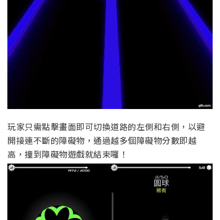
玩家只需點擊畫面即可切換道路的左側和右側，以避
開接連不斷的障礙物，通過越多個障礙物分數即越
高，撞到障礙物遊戲就結束囉！