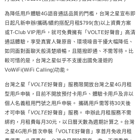
為降低用戶體驗4G語音通話品質的門檻，台灣之星宣布即
日起凡新申辦/攜碼/續約搭配月租$799(含)以上資費方案
或T-Club VIP用戶，就可免費擁有「VOLTE好聲音」高清
通話體驗，享受真實人聲原音、環境噪音干擾大幅降低、
如同面對面聊天般清楚順暢，且隨撥即通、不需等待。比
較可惜的是，台灣之星似乎不支援出國免漫遊的
VoWiFi(WiFi Calling)功能。
台灣之星「
VOLTE
好聲音」服務限開放台灣之星4G月租
型用戶申裝，目前不開放預付卡用戶、
體驗卡用戶及非以
個人名義租用門號之用戶申裝。 攜碼用戶需等待30天後
才可申裝「
VOLTE
好聲音」服務。 申辦此月租服務不需
綁約，月租費每月30元，以日曆天數為週期計算之。台灣
之星4G用戶首次申裝「VOLTE好聲音」享首月免收月租