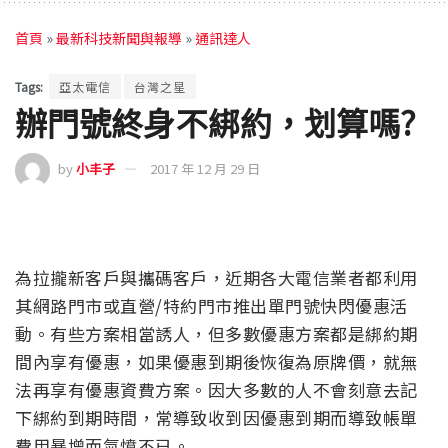
首頁
»
最新科技新聞與報導
»
通訊達人
Tags:
亞太電信
台灣之星
辦門號終身不綁約，划算嗎?
by
小丰子
2017 年 12 月 29 日
為拉攏新客戶與攜碼客戶，近期各大電信業者都利用
其網路門市或直營/特約門市推出單門號快閃優惠活
動。有些方案相當誘人，但多數優惠方案都是綁約期
間內享有優惠，如果優惠到期後恢復為原牌價，就無
法再享有優惠資費方案。因大多數的人不會刻意去記
下綁約到期時間，常導致收到因優惠到期而導致帳單
費用暴增而氣憤不已。