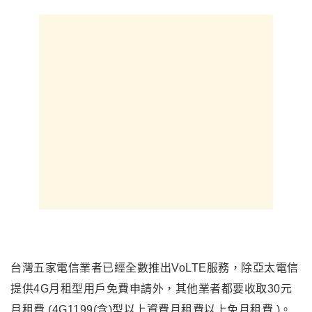
台灣五家電信業者已經全數推出VoLTE服務，除亞太電信
提供4G月租型用戶免費申請外，其他業者都要收取30元
月租費 (4G1199(含)型以上資費月租費以上免月租費 )。