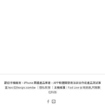
歡迎手機廠商、iPhone 周邊產品業者、APP軟體開發商洽談合作或產品測試事
宜 koc
kocpc.com.tw ｜
隱私政策
｜主機維護：
Fast Line 台灣速連
,
阿腸數
位科技