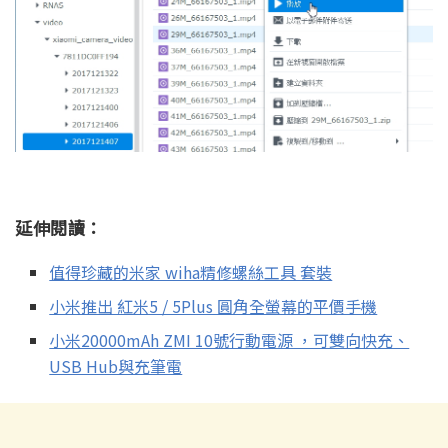
延伸閱讀：
值得珍藏的米家 wiha精修螺絲工具 套裝
小米推出 紅米5 / 5Plus 圓角全螢幕的平價手機
小米20000mAh ZMI 10號行動電源 ，可雙向快充、
USB Hub與充筆電