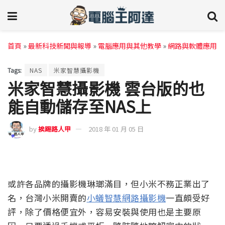
首頁
»
最新科技新聞與報導
»
電腦應用與其他教學
»
網路與軟體應用
Tags:
NAS
米家智慧攝影機
米家智慧攝影機 雲台版的也
能自動儲存至NAS上
by
挨踢路人甲
2018 年 01 月 05 日
或許各品牌的攝影機琳瑯滿目，但小米不務正業出了
名，台灣小米開賣的
小蟻智慧網路攝影機
一直頗受好
評，除了價格便宜外，容易安裝與使用也是主要原