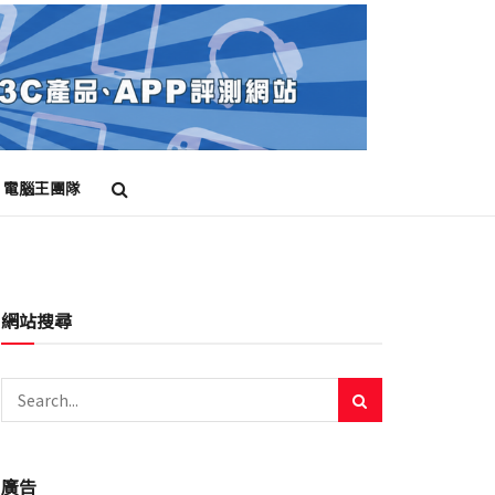
電腦王團隊
網站搜尋
廣告