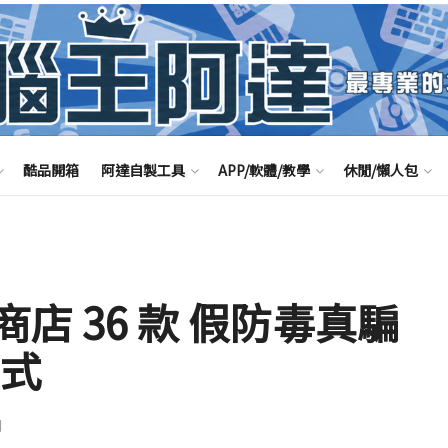
酷品開箱
阿達自製工具
APP/軟體/教學
休閒/懶人包
y 商店 36 款 假防毒真騙
程式
聞