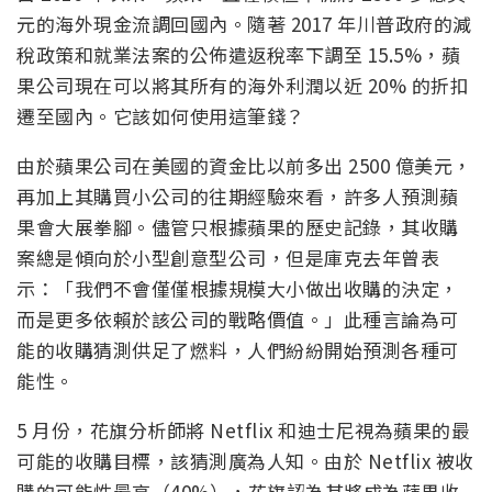
元的海外現金流調回國內。隨著 2017 年川普政府的減
稅政策和就業法案的公佈遣返稅率下調至 15.5%，蘋
果公司現在可以將其所有的海外利潤以近 20% 的折扣
遷至國內。它該如何使用這筆錢？
由於蘋果公司在美國的資金比以前多出 2500 億美元，
再加上其購買小公司的往期經驗來看，許多人預測蘋
果會大展拳腳。儘管只根據蘋果的歷史記錄，其收購
案總是傾向於小型創意型公司，但是庫克去年曾表
示：「我們不會僅僅根據規模大小做出收購的決定，
而是更多依賴於該公司的戰略價值。」此種言論為可
能的收購猜測供足了燃料，人們紛紛開始預測各種可
能性。
5 月份，花旗分析師將 Netflix 和迪士尼視為蘋果的最
可能的收購目標，該猜測廣為人知。由於 Netflix 被收
購的可能性最高（40%），花旗認為其將成為蘋果收