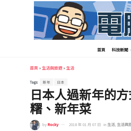
首頁
科技新聞
首頁
»
生活與旅遊
»
生活
Tags:
新年
日本
日本人過新年的方
糬、新年菜
by
Rocky
2018 年 01 月 07 日
in
生活
,
生活與