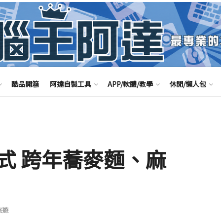
酷品開箱
阿達自製工具
APP/軟體/教學
休閒/懶人包
式 跨年蕎麥麵、麻
旅遊