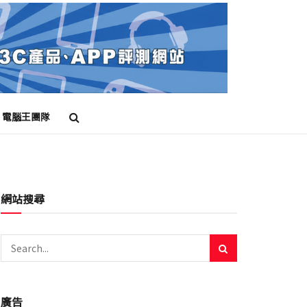
電腦王團隊
網站搜尋
廣告