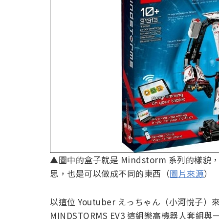
▲圖中的盒子就是 Mindstorm 系列的
思，也是可以做成不同的東西（
圖片來源
）
以這位 Youtuber えっちゃん（小河悅子
MINDSTORMS EV3 這組樂高機器人