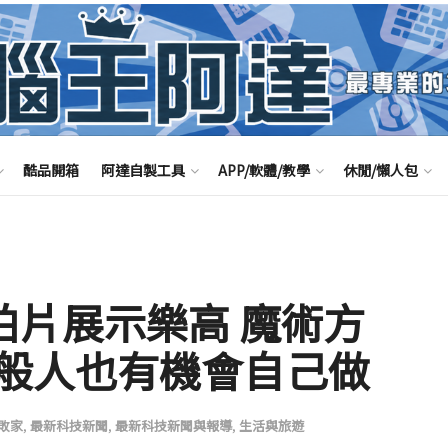
酷品開箱
阿達自製工具
APP/軟體/教學
休閒/懶人包
 在拍片展示樂高 魔術方
般人也有機會自己做
敗家
,
最新科技新聞
,
最新科技新聞與報導
,
生活與旅遊