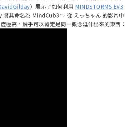
avidGilday
）展示了如何利用
MINDSTORMS EV3
day 將其命名為 MindCub3r，從 えっちゃん 的影片中
 相似度極高。幾乎可以肯定是同一概念延伸出來的東西：