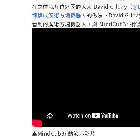
在之前就有位外國的大大 David Gilday（
@D
轉換成魔術方塊機器人
的做法。David Gil
看到的魔術方塊機器人，與 MindCub3r
▲MindCub3r 的演示影片