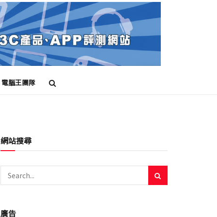
電腦王團隊
網站搜尋
廣告