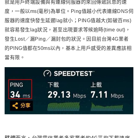
就是用戶終端設備與有連線伺服器的來回傳遞訊息的速
度，一般以ms(毫秒)為單位。Ping值越小代表連線DNS伺
服器的速度快發生延遲lag就小；PING值越大(如破百ms)
就容易發生lag狀況，甚至出現要求等候逾時(time out)，
發生Lost／漏Ping／漏封包的狀況。因目前台灣4G業者
的PING值都在50ms以內，基本上用戶感受的差異應該相
當有限。
整體而言，台灣電信業者多家業者的4G平均下載速度