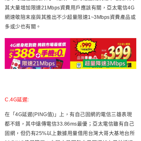
其大量增加限速21Mbps資費用戶應該有關，亞太電信4G
網速敬陪末座與其推出不少超量限速1~3Mbps資費產品或
多或少也有關。
C.4G延遲:
在「4G延遲(PING值)」上，有自己固網的電信三雄表現
都不錯，其中遠傳電信33.86ms最優；亞太電信雖有自己
固網，但仍有25%以上數據用量借用台灣大哥大基地台所