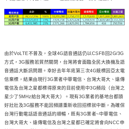
由於VoLTE不普及，全球4G語音通話仍以CSFB回2G/3G
方式，3G服務若貿然關閉，台灣將會面臨全民大換機及語
音通話大斷訊問題。幸好去年年底第三次4G競標因亞太電
信棄標，結果由現行3G業者中華電信、台灣大哥大、遠傳
電信及台灣之星都標得原來的目前使用中3G頻段（台灣之
星少了5MHz給台灣大哥大）。現有3G業者的基地台都頭
好壯壯及3G服務不能因頻譜重新收回招標就中斷，為確保
台灣行動電話語音通話的順暢，既有3G業者~中華電信、
台灣大哥大、遠傳電信及台灣之星都已確定將會向NCC申