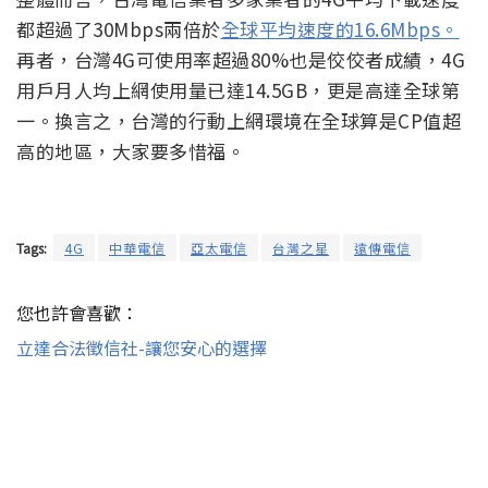
都超過了30Mbps兩倍於
全球平均速度的16.6Mbps。
再者，台灣4G可使用率超過80%也是佼佼者成績，4G
用戶月人均上網使用量已達14.5GB，更是高達全球第
一。換言之，台灣的行動上網環境在全球算是CP值超
高的地區，大家要多惜福。
Tags:
4G
中華電信
亞太電信
台灣之星
遠傳電信
您也許會喜歡：
立達合法徵信社-讓您安心的選擇