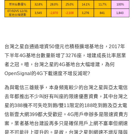
台灣之星自通過增資50億元也積極擴增基地台，2017年
下半年4G基地台數量新增了3276座，增建成長比率居業
者之冠。噫，台灣之星的4G基地台大幅增建，為何
OpenSignal的4G下載速度不增反減呢?
為與電信三雄競爭，本身頻寬較少的台灣之星與亞太電信
去年都推出不少叫好有叫座的限速優惠資費，其中台灣之
星的388機不可失吃到飽/雙11限定的188吃到飽及亞太電
信新壹大網399都大受歡迎。4G用戶申辦多是限速資費方
案，業者基地台建設再多只是確保用戶上網不塞車但網速
是不可能往上提升的。是故，台灣之星則網速不增反降與