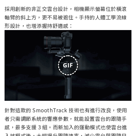
採用創新的非正交雲台設計，相機顯示螢幕位於橫滾
軸臂的斜上方，更不易被遮住。手持的人體工學流線
形設計，也增添握持舒適感：
GIF
針對這款的 SmoothTrack 技術也有進行改良，使用
者只需調節系統的響應參數，就能設置雲台的跟隨手
感，最多支援 3 組。而新加入的運動模式也使雲台進
入該模式後，大幅提升跟隨速率，減少雲台與跟隨目