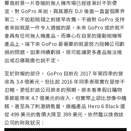
畢竟前景一片昏暗的無人機市場已經逐漸討不到便
宜，對 GoPro 來說，與其跟在 DJI 後面一直當個業界
第二，不如趁賠錢之前提早收攤。不過對 GoPro 支持
者來說就是一件令人遺憾的是，未來 GoPro 或許就不
會再有任何無人機產品，而專心在自家的運動相機等
產品上。接下來 GoPro 最需要的就是努力扭轉公司虧
損的問題，如果持續虧損，很可能讓更多產品無法推
出或忍痛裁撤也說不定。
至於財報的部分， GoPro 目前在 2017 年第四季的營
收為 3.4 億美元，但比起 2016 年同季表現實在是慘不
忍睹，更低於該公司原本的預期，原本看準假日購物
季節能帶來 4.7 億美元的收入，但實際上卻比想像中糟
糕，甚至為了刺激銷售量，旗艦產品 Hero 6 Black 還
從 499 美元的售價大降至 399 美元，依然難以挽救該
公司的財政狀況：