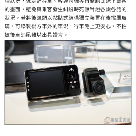
種狀況，像是計程車、客運司機等皆能藉此錄下載客
的畫面，避免與乘客發生糾紛時死無對證各說各話的
狀況。若將後鏡頭以黏貼式結構獨立裝置在後擋風玻
璃，可錄製後方車外的車況，行車路上更安心，不怕
被後車追尾難以出具證言。