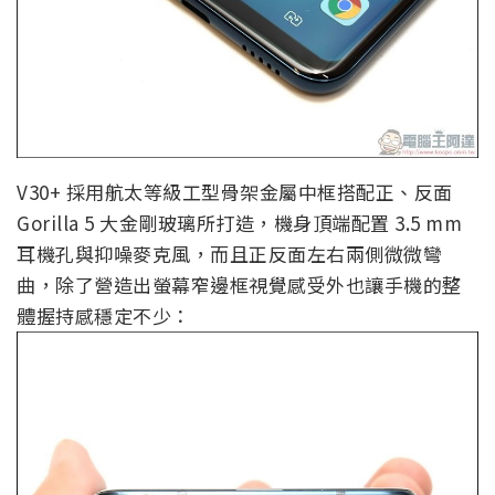
V30+ 採用航太等級工型骨架金屬中框搭配正、反面
Gorilla 5 大金剛玻璃所打造，機身頂端配置 3.5 mm
耳機孔與抑噪麥克風，而且正反面左右兩側微微彎
曲，除了營造出螢幕窄邊框視覺感受外也讓手機的整
體握持感穩定不少：