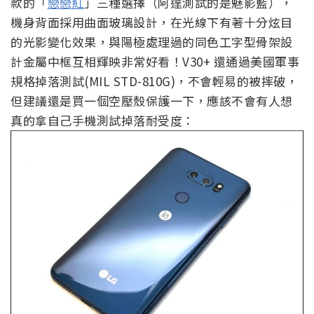
款的「
戀戀紅
」三種選擇（阿達測試的是魅影藍），
機身背面採用曲面玻璃設計，在光線下有著十分炫目
的光影變化效果，與陽極處理過的同色工字型骨架設
計金屬中框互相輝映非常好看！V30+ 還通過美國軍事
規格掉落測試(MIL STD-810G)，不會輕易的被摔破，
但建議還是買一個空壓殼保護一下，應該不會有人想
真的拿自己手機測試掉落耐受度：