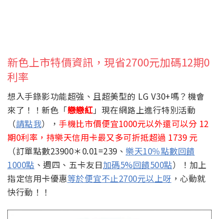
新色上市特價資訊，現省2700元加碼12期0
利率
想入手錄影功能超強、且超美型的 LG V30+嗎？機會
來了！！新色「
戀戀紅
」現在網路上進行特別活動
（
請點我
），
手機比市價便宜1000元以外還可以分 12
期0利率，持樂天信用卡最又多可折抵超過 1739 元
（訂單點數23900＊0.01=239、
樂天10％點數回饋
1000點
、週四、五卡友日
加碼5%回饋500點
）！加上
指定信用卡優惠
等於便宜不止2700元以上呀
，心動就
快行動！！