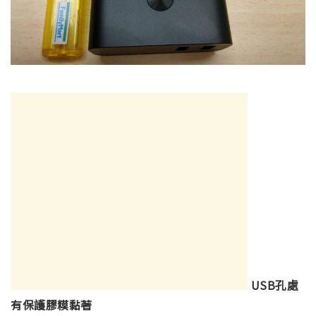
USB孔處
有保護膠糢黏著