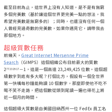
截至目前為止，這世界上沒有人知道，是不是有無窮
多個完美數（基於讓這個世界更完美一點的想法，我
希望完美數是無窮多的）；同時，也還沒有任何一個
人曾經見過奇數的完美數，如果你遇見它，請帶我去
那個地方。
超級質數任務
前幾天，
Great Internet Mersenne Prime
Search
（GIMPS）這個組織公布目前最大的質數
2
－1，這是一個高達 23,249,425 位數。這個超
77232917
級數字到底有多大呢？打個比方，假設有一個全世界
第一快嘴每秒鐘能夠讀 10 個數字，那麼即使他不吃不
喝不笑不走路，把這個數從頭到尾讀一遍也得花上將
近一個月的時間。
這個超級大質數是由美國田納西州一位 FedEx 員工名