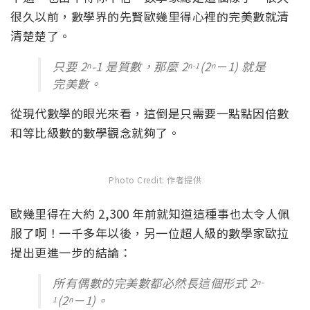
很久以前，數學界的先賢歐幾里得心裡的完美數就清
清楚楚了。
只要 2
-1 是質數，那麼 2
(2
－1) 就是
n
n-1
n
完美數。
從現代數學的眼光來看，這倒是只需要一點點因倍數
和等比級數的數學觀念就夠了。
Photo Credit: 作者提供
歐幾里得在大約 2,300 年前就知道這種事也太令人佩
服了啊！一千多年以後，另一位超人級的數學家歐拉
提出更進一步的結論：
所有偶數的完美數都必然長這個形式 2
n-
(2
－1)。
1
n