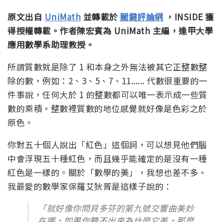
原文出自
UniMath
並轉載於
關鍵評論網
，INSIDE 獲
得授權轉載。作者陳宏賓為 UniMath 主編，逢甲大學
應用數學系助理教授。
所謂質數就是除了 1 和本身之外無法被其它正整數整
除的數，例如：2、3、5、7、11...... 代數很重要的一
件事說，任何大於 1 的整數都可以唯一表示成一些質
數的乘積。整數裡質數的地位感覺就好像是色彩之於
原色。
你對五十個人說出「紅色」這個詞，可以想見他們腦
中會浮現五十種紅色，而且幾乎能確定的是沒有一種
紅色是一樣的。關於「數學的美」，我想也差不多。
我最愛的數學家保羅艾狄胥是這樣子說的：
「就好像你問貝多芬的第九號交響曲美妙
在哪，如果你聽不出來為什麼它美，那麼