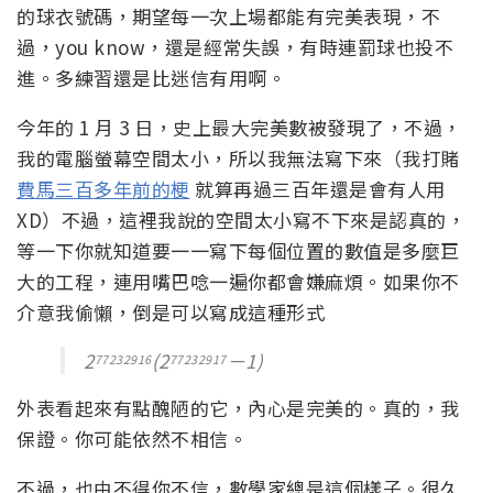
的球衣號碼，期望每一次上場都能有完美表現，不
過，you know，還是經常失誤，有時連罰球也投不
進。多練習還是比迷信有用啊。
今年的 1 月 3 日，史上最大完美數被發現了，不過，
我的電腦螢幕空間太小，所以我無法寫下來（我打賭
費馬三百多年前的梗
就算再過三百年還是會有人用
XD）不過，這裡我說的空間太小寫不下來是認真的，
等一下你就知道要一一寫下每個位置的數值是多麼巨
大的工程，連用嘴巴唸一遍你都會嫌麻煩。如果你不
介意我偷懶，倒是可以寫成這種形式
2
(2
－1)
77232916
77232917
外表看起來有點醜陋的它，內心是完美的。真的，我
保證。你可能依然不相信。
不過，也由不得你不信，數學家總是這個樣子。很久