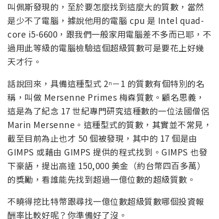
叫佩斯發現的，至於要怎麼找到這麼大的質數，當然
是少不了電腦，據說他用的電腦 cpu 是 Intel quad-
core i5-6600，跟我們一般家用電腦差不多而已耶，不
過用此等級的電腦檢驗這個超級質數可是要花上好幾
天才行。
話說回來，具備這種型式 2
－1 的質數有個特別的名
n
稱，叫做 Mersenne Primes 梅森質數。顧名思義，
這是為了紀念 17 世紀專門研究這種數的一位法國僧侶
Marin Mersenne。這種型式的質數，其實並不常見，
截至目前為止也才 50 個被發現，其中的 17 個是由
GIMPS 或藉由 GIMPS 提供的程式找到。GIMPS 也發
下豪語，提出高達 150,000 美金（約台幣四百多萬）
的獎勵，看誰能先找到超過一億位數的超級質數。
不曉得挖比特幣跟尋找一億位數超級質數哪個投資報
酬率比較好呢？你準備好了沒。