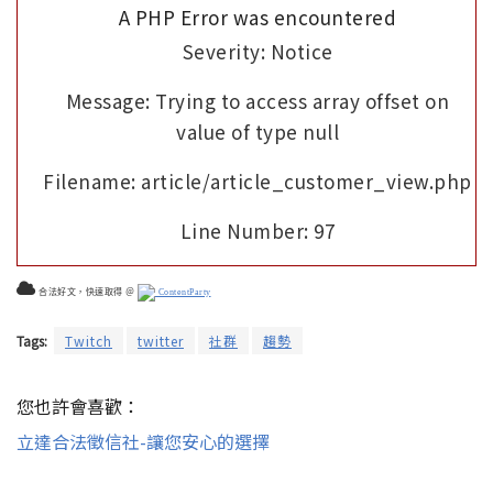
A PHP Error was encountered
Severity: Notice
Message: Trying to access array offset on
value of type null
Filename: article/article_customer_view.php
Line Number: 97
合法好文，快速取得 ＠
ContentParty
Tags:
Twitch
twitter
社群
趨勢
您也許會喜歡：
立達合法徵信社-讓您安心的選擇