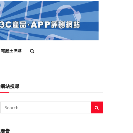
電腦王團隊
網站搜尋
廣告