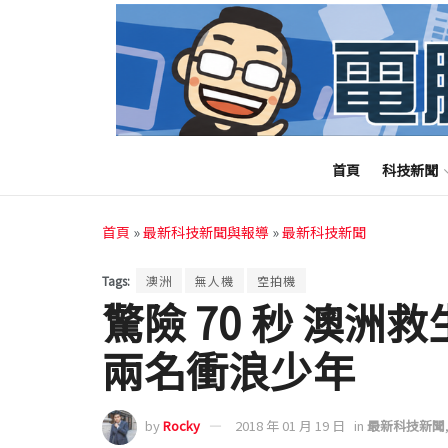
首頁
科技新聞
首頁
»
最新科技新聞與報導
»
最新科技新聞
Tags:
澳洲
無人機
空拍機
驚險 70 秒 澳
兩名衝浪少年
by
Rocky
2018 年 01 月 19 日
in
最新科技新聞