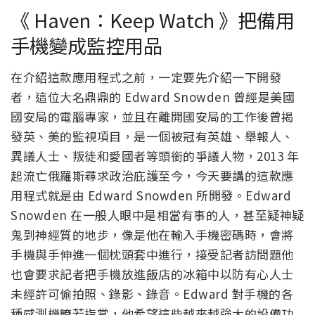
《 Haven：Keep Watch 》把備用
手機變成監控用品
在介紹這款應用程式之前，一定要先介紹一下開發
者，這位大名鼎鼎的 Edward Snowden 曾經是美國
國安局的電腦專家，並且在離開國安局的工作後曾揭
發英、美的監視項目，是一個被冠有英雄、舉報人、
異議人士、叛徒和愛國者等頭銜的爭議人物，2013 年
起流亡俄羅斯尋求政治庇護至今，今天要講的這款應
用程式就是由 Edward Snowden 所開發。Edward
Snowden 在一般人眼中是相當有事的人，甚至疑神疑
鬼到神經質的地步，像是他在輸入手機密碼時，會將
手機與手伸進一個枕頭套中進行，接受記者訪問題他
也會要求記者把手機放進飯店的冰箱中以防有心人士
未經許可偷拍照、錄影、錄音。Edward 對手機的各
種感測機暸若指掌，他希望這些越來越強大的設備功