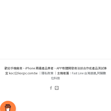
歡迎手機廠商、iPhone 周邊產品業者、APP軟體開發商洽談合作或產品測試事
宜 koc
kocpc.com.tw ｜
隱私政策
｜主機維護：
Fast Line 台灣速連
,
阿腸數
位科技