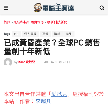
首頁
»
最新科技新聞與報導
»
最新科技新聞
Tags:
PC
個人電腦
惠普
聯想
蘋果
已成黃昏產業？全球PC 銷售
量創十年新低
by
ifanr 愛范兒
2018 年 01 月 20 日
本文出自合作媒體「
愛范兒
」經授權刊登於
本站，作者：
李超凡