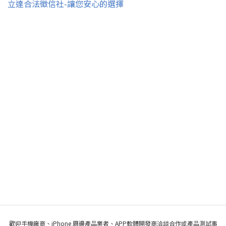
立達合法徵信社-讓您安心的選擇
歡迎手機廠商、iPhone 周邊產品業者、APP軟體開發商洽談合作或產品測試事