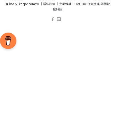
宜 koc
kocpc.com.tw ｜
隱私政策
｜主機維護：
Fast Line 台灣速連
,
阿腸數
位科技