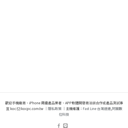
歡迎手機廠商、iPhone 周邊產品業者、APP軟體開發商洽談合作或產品測試事
宜 koc
kocpc.com.tw ｜
隱私政策
｜主機維護：
Fast Line 台灣速連
,
阿腸數
位科技