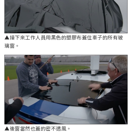
▲接下來工作人員用黑色的塑膠布蓋住車子的所有玻
璃窗。
▲後窗當然也蓋的密不透風。