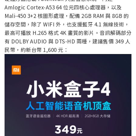
Amlogic Cortex-A53 64 位元四核心處理器，以及
Mali-450 3+2 核圖形處理，配備 2GB RAM 與 8GB 的
儲存空間，除了 WIFI 外，也支援藍牙 4.1 無線技術，
最高可播放 H.265 格式 4K 畫質的影片。音訊解碼部分
有 DOLBY AUDIO 與 DTS-HD 兩種，建議售價 349 人
民幣，約新台幣 1,600 元：