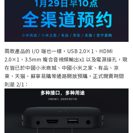
兩款產品的 I/O 端也一樣，USB 2.0×1、HDMI
2.0×1、3.5mm 複合音視頻輸出x1 以及電源接孔，現
在皆已於中國小米商城、中國小米之家、有品、京
東、天猫、蘇寧易購等通路開放預購，正式開賣時間
則是 2/1：