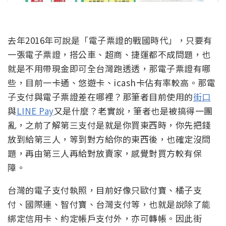
去年2016年可說是「電子票證的戰國時代」，只要有
一張電子票證，搭公車、超商、捷運都不成問題，也
就是不用帶現金即可全台灣跑透透，那電子票證有哪
些，目前一卡通、悠遊卡、icash卡佔有率較高。那電
子支付與電子票證差在哪裡？那筆者目前使用的
街口
與
LINE Pay
又是什麼？老實說，筆者也是被搞得一團
亂，之前了解第三支付是就是你買東西時，你先把錢
放到給第三人，等到對方給你的東西後，也確定沒問
題，再由第三人再給對放賣家，感覺對買方較有保
障。
台灣的電子支付執照，目前好像只歐付寶、橘子支
付、國際連、智付寶、台灣支付等，也就是說除了能
綁定信用卡、約定帳戶支付外，亦可轉帳。因此街