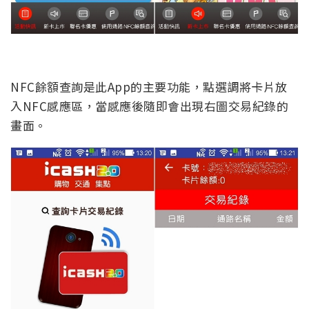
NFC餘額查詢是此App的主要功能，點選調將卡片放
入NFC感應區，當感應後隨即會出現右圖交易紀錄的
畫面。