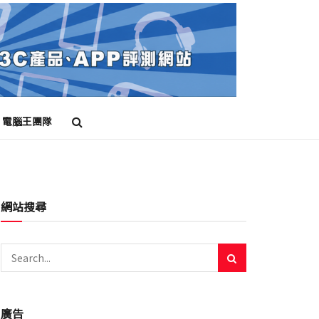
電腦王團隊
網站搜尋
廣告