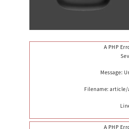
A PHP Err
Sev
Message: Un
Filename: article
Lin
A PHP Err