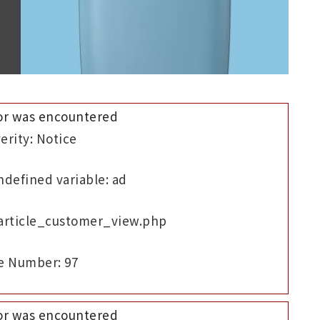
or was encountered
erity: Notice
defined variable: ad
/article_customer_view.php
e Number: 97
or was encountered