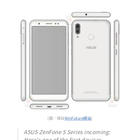
(圖／擷自
WinFuture網站
)
ASUS ZenFone 5 Series incoming:
Here's one of the first devices