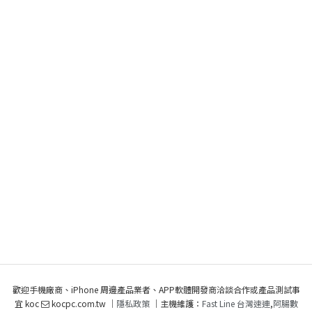
歡迎手機廠商、iPhone 周邊產品業者、APP軟體開發商洽談合作或產品測試事
宜 koc
kocpc.com.tw ｜
隱私政策
｜主機維護：
Fast Line 台灣速連
,
阿腸數