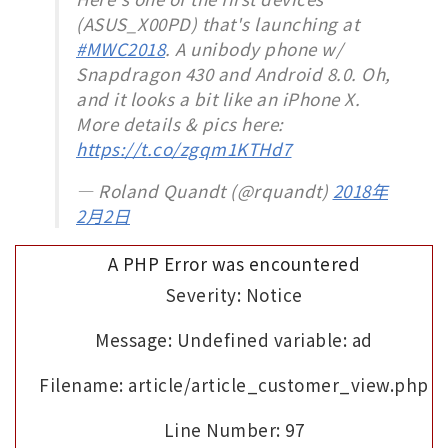
(ASUS_X00PD) that's launching at
#MWC2018
. A unibody phone w/
Snapdragon 430 and Android 8.0. Oh,
and it looks a bit like an iPhone X.
More details & pics here:
https://t.co/zgqm1KTHd7
— Roland Quandt (@rquandt)
2018年
2月2日
A PHP Error was encountered
Severity: Notice
Message: Undefined variable: ad
Filename: article/article_customer_view.php
Line Number: 97