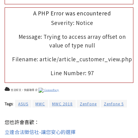
A PHP Error was encountered
Severity: Notice
Message: Trying to access array offset on
value of type null
Filename: article/article_customer_view.php
Line Number: 97
合法好文，快速取得 ＠
ContentParty
Tags:
ASUS
MWC
MWC 2018
ZenFone
Zenfone 5
您也許會喜歡：
立達合法徵信社-讓您安心的選擇