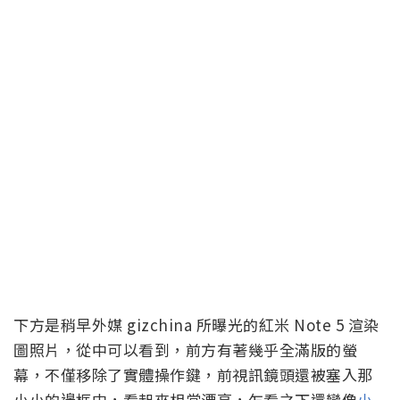
下方是稍早外媒 gizchina 所曝光的紅米 Note 5 渲染
圖照片，從中可以看到，前方有著幾乎全滿版的螢
幕，不僅移除了實體操作鍵，前視訊鏡頭還被塞入那
小小的邊框中，看起來相當漂亮，乍看之下還蠻像
小