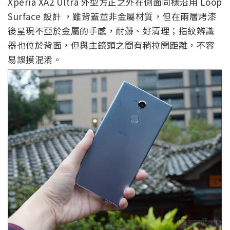
Xperia XA2 Ultra 外型方正之外在側面同樣沿用 Loop
Surface 設計 ，雖背蓋並非金屬材質，但在兩層烤漆
後呈現不亞於金屬的手感，耐髒、好清理；指紋辨識
器也位於背面，但與主鏡頭之間有稍拉開距離，不容
易誤摸混淆。