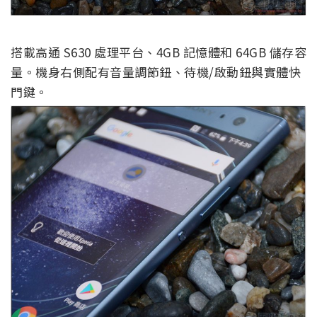
搭載高通 S630 處理平台、4GB 記憶體和 64GB 儲存容
量。機身右側配有音量調節鈕、待機/啟動鈕與實體快
門鍵。