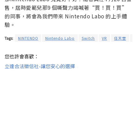
售，屆時愛範兒那9 個嘶聲力竭喊著“買！買！買”
的同事，將會為我們帶來 Nintendo Labo 的上手體
驗。
Tags:
NINTENDO
Nintendo Labo
Switch
VR
任天堂
體
您也許會喜歡：
立達合法徵信社-讓您安心的選擇