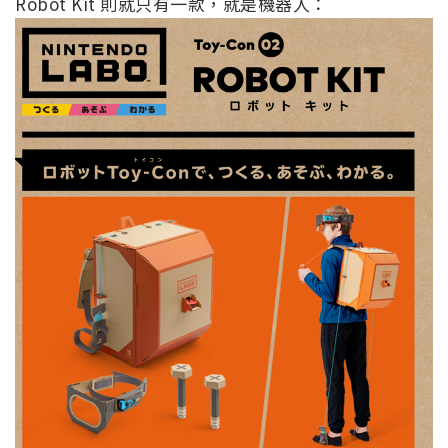
Switch 給 LABO 厚紙板配件的標語是：つくる（創
造）、あそぶ（玩樂）、わかる（理解），因此買回
來之後，它們只是一塊厚紙板，用戶們需要自行組裝