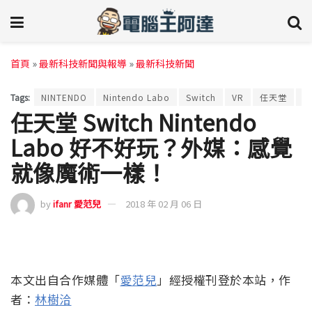
首頁
»
最新科技新聞與報導
»
最新科技新聞
Tags:
NINTENDO
Nintendo Labo
Switch
VR
任天堂
體
任天堂 Switch Nintendo
Labo 好不好玩？外媒：感覺
就像魔術一樣！
by
ifanr 愛范兒
2018 年 02 月 06 日
本文出自合作媒體「
愛范兒
」經授權刊登於本站，作
者：
林樹洽