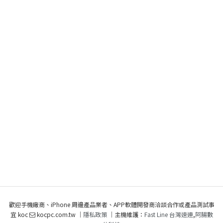
歡迎手機廠商、iPhone 周邊產品業者、APP軟體開發商洽談合作或產品測試事
宜 koc
kocpc.com.tw ｜
隱私政策
｜主機維護：
Fast Line 台灣速連
,
阿腸數