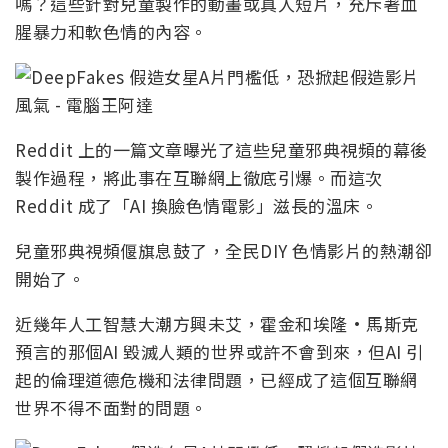
嗎？這些針對兒童製作的動畫或真人短片，充斥著血
腥暴力和軟色情的內容。
Reddit 上的一篇文章曝光了這些兒童邪典視頻的幕後
製作過程，將此事在互聯網上徹底引爆。而這次
Reddit 成了「AI 換臉色情電影」滋長的溫床。
兒童邪典視頻偃旗息鼓了，全民DIY 色情影片的熱潮卻
開始了。
近幾年人工智慧大潮方興未艾，霍金和埃隆·馬斯克
預言的那個AI 毀滅人類的世界或許不會到來，但AI 引
起的倫理道德危機和法律問題，已經成了這個互聯網
世界不得不面對的問題。