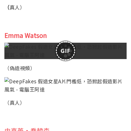
（
真人）
Emma Watson
GIF
（偽造視頻）
（真人）
史嘉蕾·喬韓森