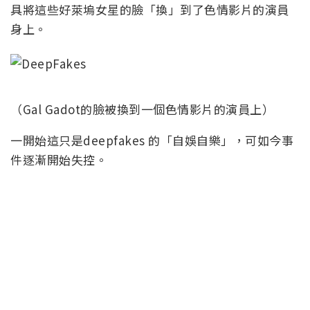
具將這些好萊塢女星的臉「換」到了色情影片的演員
身上。
（Gal Gadot的臉被換到一個色情影片的演員上）
一開始這只是deepfakes 的「自娛自樂」，可如今事
件逐漸開始失控。