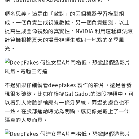
顧名思義，這是由「敵對」的兩個機器學習模型組
成。一個負責生成視覺數據，另一個負責鑑別，以此
提高生成圖像視頻的真實性。NVIDIA 利用這種算法讓
計算機根據夏天的場景視頻生成同一地點的冬季風
光。
不過如果仔細觀看deepfakes 製作的影片，還是會發
現很多破綻。比如在模擬Gal Gadot的這段視頻中，可
以看到人物臉部輪廓有一條分界線，兩邊的膚色也不
一致。在臉部運動時尤為明顯，感更像是戴上了一個
逼真的人皮面具。