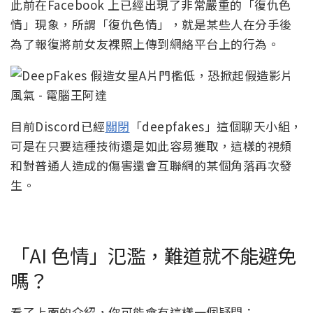
此前在Facebook 上已經出現了非常嚴重的「復仇色
情」現象，所謂「復仇色情」，就是某些人在分手後
為了報復將前女友裸照上傳到網絡平台上的行為。
目前Discord已經
關閉
「deepfakes」這個聊天小組，
可是在只要這種技術還是如此容易獲取，這樣的視頻
和對普通人造成的傷害還會互聯網的某個角落再次發
生。
「AI 色情」氾濫，難道就不能避免
嗎？
看了上面的介紹，你可能會有這樣一個疑問：