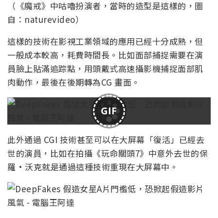
（《魔戒》中咕嚕扮演者，當時的造型是這樣的，圖
自：naturevideo）
這樣的技術在影視工業領域的應用已經十分成熟，但
一般成本較高，耗費時間長。比如面部捕捉需要在演
員臉上貼滿追踪點，用頭戴式高速攝影機捕捉面部肌
肉動作，最後在後期轉為CG 畫面。
GIF
此外通過 CGI 技術甚至可以在大屏幕「復活」已經去
世的演員，比如在拍攝《玩命關頭7》中意外去世的保
羅·沃克就是通過這種技術重現在大屏幕中。