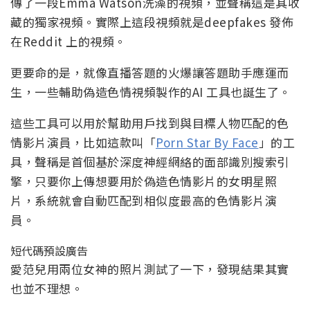
傳了一段Emma Watson洗澡的視頻，並聲稱這是其收
藏的獨家視頻。實際上這段視頻就是deepfakes 發佈
在Reddit 上的視頻。
更要命的是，就像直播答題的火爆讓答題助手應運而
生，一些輔助偽造色情視頻製作的AI 工具也誕生了。
這些工具可以用於幫助用戶找到與目標人物匹配的色
情影片演員，比如這款叫「
Porn Star By Face
」的工
具，聲稱是首個基於深度神經網絡的面部識別搜索引
擎，只要你上傳想要用於偽造色情影片的女明星照
片，系統就會自動匹配到相似度最高的色情影片演
員。
短代碼預設廣告
愛范兒用兩位女神的照片測試了一下，發現結果其實
也並不理想。