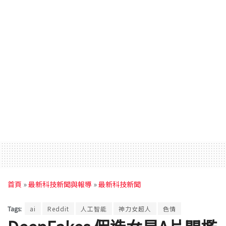
首頁
»
最新科技新聞與報導
»
最新科技新聞
Tags:
ai
Reddit
人工智能
神力女超人
色情