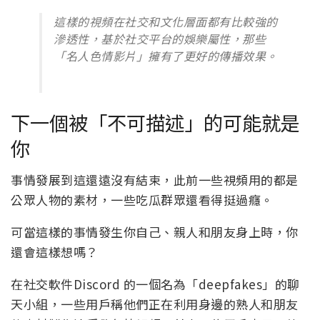
這樣的視頻在社交和文化層面都有比較強的
滲透性，基於社交平台的娛樂屬性，那些
「名人色情影片」擁有了更好的傳播效果。
下一個被「不可描述」的可能就是
你
事情發展到這還遠沒有結束，此前一些視頻用的都是
公眾人物的素材，一些吃瓜群眾還看得挺過癮。
可當這樣的事情發生你自己、親人和朋友身上時，你
還會這樣想嗎？
在社交軟件Discord 的一個名為「deepfakes」的聊
天小組，一些用戶稱他們正在利用身邊的熟人和朋友