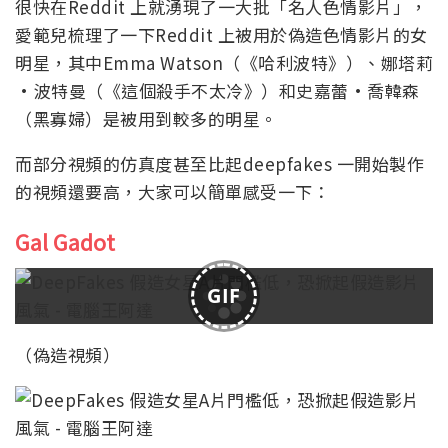
很快在Reddit 上就湧現了一大批「名人色情影片」，
愛範兒梳理了一下Reddit 上被用於偽造色情影片的女
明星，其中Emma Watson（《哈利波特》）、娜塔莉
·波特曼（《這個殺手不太冷》）和史嘉蕾·喬韓森
（黑寡婦）是被用到較多的明星。
而部分視頻的仿真度甚至比起deepfakes 一開始製作
的視頻還要高，大家可以簡單感受一下：
Gal Gadot
GIF
（偽造視頻）