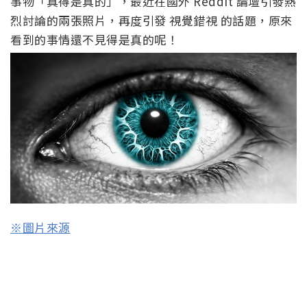
事物「真得是真的」，最近在國外 Reddit 論壇引發熱
烈討論的兩張照片，再度引發 視覺錯視 的話題，原來
看到的事情還不見得是真的呢！
※圖片來源