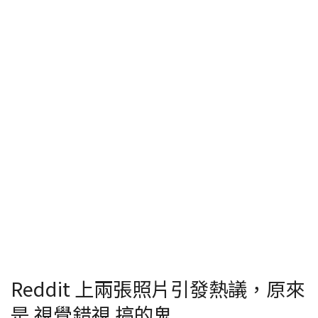
Reddit 上兩張照片引發熱議，原來
是 視覺錯視 搞的鬼