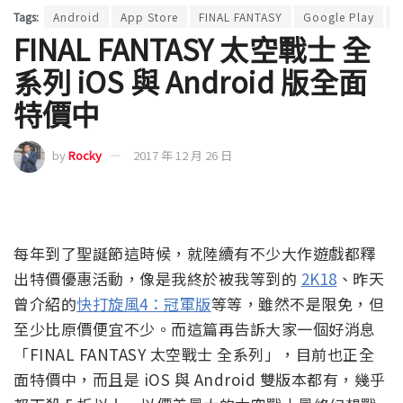
Tags:
Android
App Store
FINAL FANTASY
Google Play
i
FINAL FANTASY 太空戰士 全
系列 iOS 與 Android 版全面
特價中
by
Rocky
2017 年 12 月 26 日
每年到了聖誕節這時候，就陸續有不少大作遊戲都釋
出特價優惠活動，像是我終於被我等到的
2K18
、昨天
曾介紹的
快打旋風4：冠軍版
等等，雖然不是限免，但
至少比原價便宜不少。而這篇再告訴大家一個好消息
「FINAL FANTASY 太空戰士 全系列」，目前也正全
面特價中，而且是 iOS 與 Android 雙版本都有，幾乎