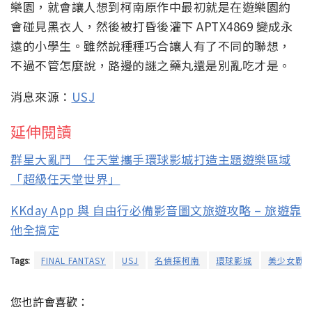
樂園，就會讓人想到柯南原作中最初就是在遊樂園約
會碰見黑衣人，然後被打昏後灌下 APTX4869 變成永
遠的小學生。雖然說種種巧合讓人有了不同的聯想，
不過不管怎麼說，路邊的謎之藥丸還是別亂吃才是。
消息來源：
USJ
延伸閱讀
群星大亂鬥 任天堂攜手環球影城打造主題遊樂區域
「超級任天堂世界」
KKday App 與 自由行必備影音圖文旅遊攻略 – 旅遊靠
他全搞定
Tags:
FINAL FANTASY
USJ
名偵探柯南
環球影城
美少女戰
您也許會喜歡：