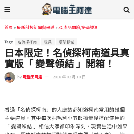
首頁
»
最新科技新聞與報導
»
3C產品開箱/廠商邀測
Tags:
名偵探柯南
玩具
環球影城
日本限定！名偵探柯南道具真
實版「 變聲領結 」開箱！
by
電腦王阿達
2018 年 02 月 10 日
看過「名偵探柯南」的人應該都知道柯南常用的幾個
主要道具，其中每次把毛利小五郎搞暈後搭配使用的
「 變聲領結 」相信大家都印象深刻，現實生活中如果