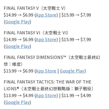
FINAL FANTASY V（太空戰士 V）
$14.99 → $6.99 (
App Store
) | $15.99 → $7.99
(
Google Play
)
FINAL FANTASY VI（太空戰士 VI）
$14.99 → $6.99 (
App Store
) | $15.99 → $7.99
(
Google Play
)
FINAL FANTASY DIMENSIONS™（太空戰士最終幻
想：維度）
$13.99 → $6.99 (
App Store
|
Google Play
)
FINAL FANTASY TACTICS: THE WAR OF THE
LIONS®（太空戰士最終幻想戰略版：獅子戰役）
$13.99 → $4.99 (
App Store
) | $11.99 → $4.99
(
Google Play
)