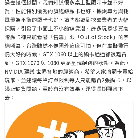
過去幾個越間，我們知道很多桌上型顯示卡並不好
買，性能特別優秀的旗艦級顯卡也好、據說算力與耗
電最為平衡的顯卡也好，這些都遭到挖礦業者的大幅
採購，引發了市面上不小的缺貨潮。許多玩家想買高
階顯卡卻只能看著「售罄」跟「Out of Stock」的字
樣嘆氣。台灣雖然不像國外這麼可怕，但在虛擬幣行
情大好的時候，GTX 1060 以上的顯卡通通都很難買
到，GTX 1070 與 1080 更是呈現絕跡的狀態。為此，
NVIDIA 建議 世界各地的經銷商，希望大家將顯卡賣給
玩家，並建議每筆訂單限制每人只能購買2張顯卡，以
遏止缺貨問題。至於有沒有效果，還得長期觀察下
去：