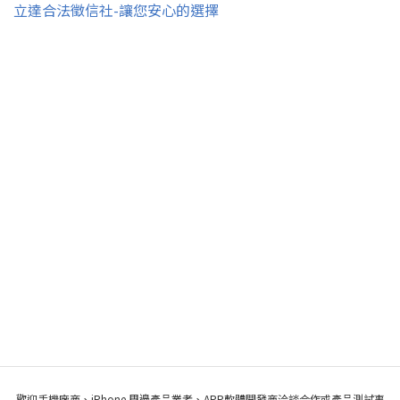
立達合法徵信社-讓您安心的選擇
歡迎手機廠商、iPhone 周邊產品業者、APP軟體開發商洽談合作或產品測試事