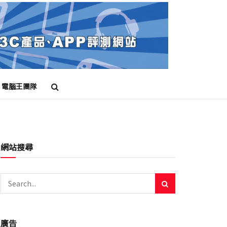
電腦王團隊
網站搜尋
廣告