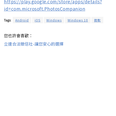
https://play.google.com/store/apps/details?
id=com.microsoft.PhotosCompanion
Tags:
Android
iOS
Windows
Windows 10
微軟
您也許會喜歡：
立達合法徵信社-讓您安心的選擇