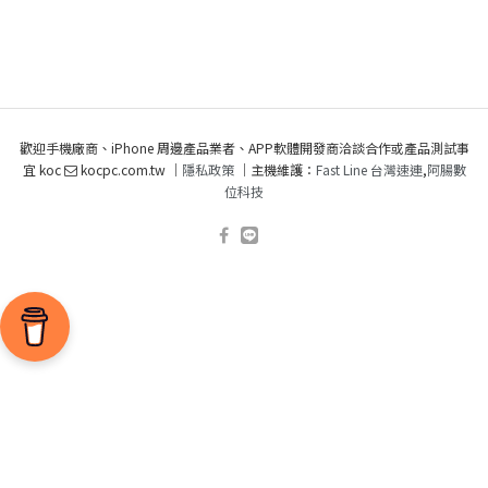
歡迎手機廠商、iPhone 周邊產品業者、APP軟體開發商洽談合作或產品測試事
宜 koc
kocpc.com.tw ｜
隱私政策
｜主機維護：
Fast Line 台灣速連
,
阿腸數
位科技