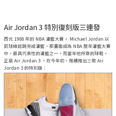
Air Jordan 3 特別復刻版三連發
西元 1988 年的 NBA 灌籃大賽， Michael Jordan 以
罰球線起跳完成灌籃，那畫面成為 NBA 歷年灌籃大賽
中，最具代表性的灌籃之一，而當年他所穿的球鞋，
正是 Air Jordan 3 。在今年初，陸續推出三款 Air
Jordan 3 的特別版：