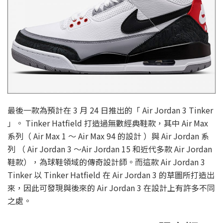
最後一款為預計在 3 月 24 日推出的「 Air Jordan 3 Tinker
」。 Tinker Hatfield 打造過無數經典鞋款，其中 Air Max
系列（ Air Max 1 ～ Air Max 94 的設計 ）與 Air Jordan 系
列 （ Air Jordan 3 ～Air Jordan 15 和近代多款 Air Jordan
鞋款），為球鞋領域的傳奇設計師。而這款 Air Jordan 3
Tinker 以 Tinker Hatfield 在 Air Jordan 3 的草圖所打造出
來，因此可發現與後來的 Air Jordan 3 在設計上有許多不同
之處。