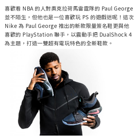
喜歡看 NBA 的人對奧克拉荷馬雷霆隊的 Paul George
並不陌生，但他也是一位喜歡玩 PS 的遊戲迷呢！這次
Nike 為 Paul George 推出的新款限量簽名鞋更與他
喜歡的 PlayStation 聯手，以震動手把 DualShock 4
為主題，打造一雙超有電玩特色的全新鞋款。