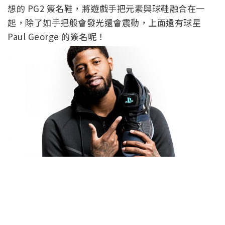
想的 PG2 簽名鞋，將遊戲手把元素與球鞋融合在一
起，除了如手把般會發光還會震動，上面還有球星
Paul George 的簽名呢！