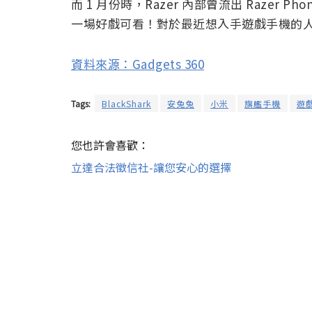
而 1 月份時，Razer 內部曾流出 Razer 
一場好戲可看！對於最近想入手遊戲手機的
資料來源：Gadgets 360
Tags:
BlackShark
安兔兔
小米
旗艦手機
遊
您也許會喜歡：
立達合法徵信社-讓您安心的選擇