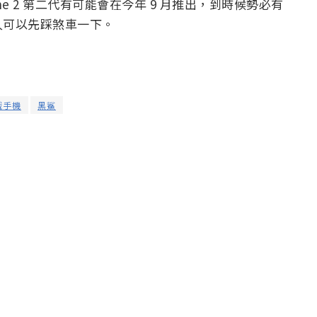
Phone 2 第二代有可能會在今年 9 月推出，到時候勢必有
人可以先踩煞車一下。
戲手機
黑鯊