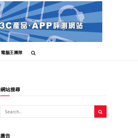
電腦王團隊
網站搜尋
廣告