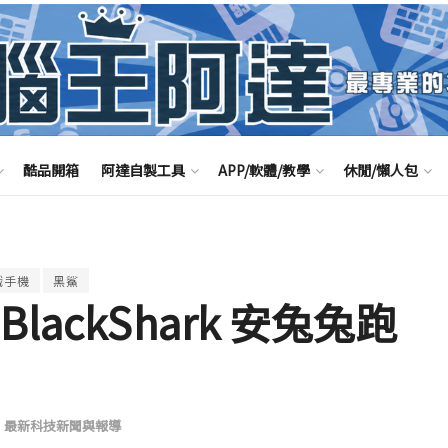
酷品開箱
阿達自製工具
APP/軟體/教學
休閒/懶人包
戲手機
黑鯊
ackShark 安兔兔跑
,
最新科技新聞與報導