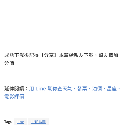
成功下載後記得【分享】本篇給親友下載，幫友情加
分唷
延伸閱讀：
用 Line 幫你查天氣、發票、油價、星座、
電影評價
Tags:
Line
LINE貼圖