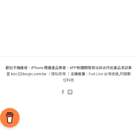
歡迎手機廠商、iPhone 周邊產品業者、APP軟體開發商洽談合作或產品測試事
宜 koc
kocpc.com.tw ｜
隱私政策
｜主機維護：
Fast Line 台灣速連
,
阿腸數
位科技