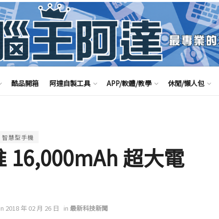
酷品開箱
阿達自製工具
APP/軟體/教學
休閒/懶人包
智慧型手機
推 16,000mAh 超大電
on 2018 年 02 月 26 日
in
最新科技新聞