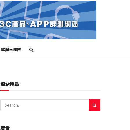
電腦王團隊
網站搜尋
廣告