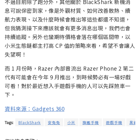
不過目前除了跑分外，其他關於 BlackShark 新機消
息可說保密到家，像是外觀材質、如何改善散熱、續
航力表現、以及什麼時候會推出等這些都還不知道，
但我猜測接下來應該就會有更多消息出現，我們也會
持續追蹤。另外也蠻期待價格會落在哪個區間帶，以
小米生態鏈都主打高 CP 值的策略來看，希望不會讓人
失望啊！
而 1 月份時，Razer 內部曾流出 Razer Phone 2 第二
代有可能會在今年 9 月推出，到時候勢必有一場好戲
可看！對於最近想入手遊戲手機的人可以先踩煞車一
下。
資料來源：Gadgets 360
Tags:
BlackShark
安兔兔
小米
旗艦手機
遊戲手機
黑鯊