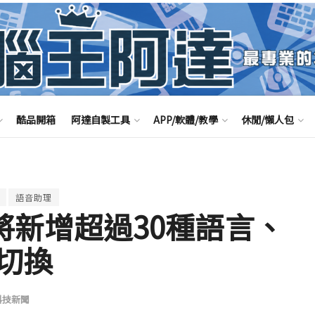
酷品開箱
阿達自製工具
APP/軟體/教學
休閒/懶人包
語音助理
tant將新增超過30種語言、
切換
科技新聞