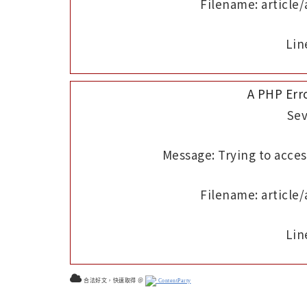
Filename: article
Lin
A PHP Err
Sev
Message: Trying to access
Filename: article
Lin
合法好文，快速取得 ＠
ContentParty