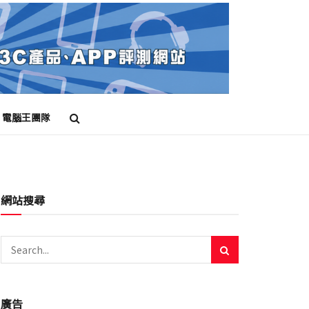
電腦王團隊
網站搜尋
廣告