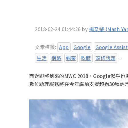
2018-02-24 01:44:26
by
楊又肇 (Mash Ya
文章標籤:
App
Google
Google Assis
生活
網路
觀察
軟體
頭條話題
面對即將到來的MWC 2018，Google似乎也準
數位助理服務將在今年底前支援超過30種語