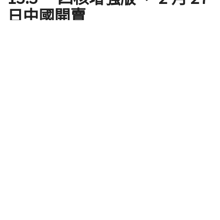
日中國開賣
by
Shengti
2018 年 02 月 23 日 - Updated on 2018 年 02 月 24 日
小米這次將首度開賣的 小米筆記本 Air 13.3” 四核增
強版 中的 Core i7 版本，擁有 80.1% 高屏佔比、搭載
最新 Intel 第八代 i7-8550U 處理器，配備 NVIDIA
GeForce MX150 （ 2GB GDDR5 ）獨立顯示卡、8GB
DDR4 RAM 和 256GB PCI-E SSD 。