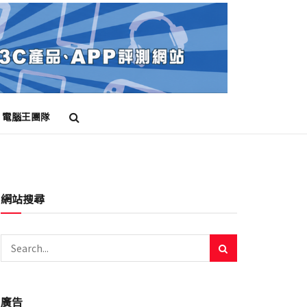
電腦王團隊
網站搜尋
廣告