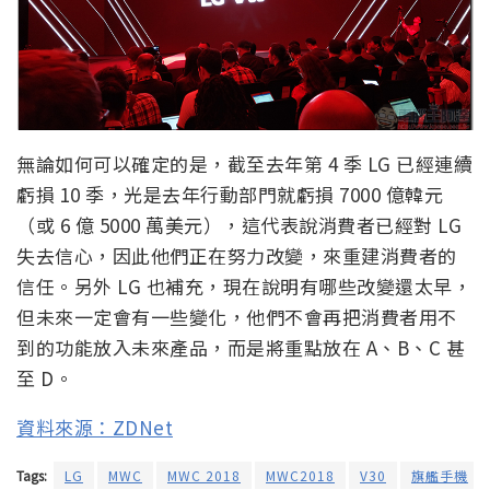
無論如何可以確定的是，截至去年第 4 季 LG 已經連續
虧損 10 季，光是去年行動部門就虧損 7000 億韓元
（或 6 億 5000 萬美元），這代表說消費者已經對 LG
失去信心，因此他們正在努力改變，來重建消費者的
信任。另外 LG 也補充，現在說明有哪些改變還太早，
但未來一定會有一些變化，他們不會再把消費者用不
到的功能放入未來產品，而是將重點放在 A、B、C 甚
至 D。
資料來源：ZDNet
Tags:
LG
MWC
MWC 2018
MWC2018
V30
旗艦手機