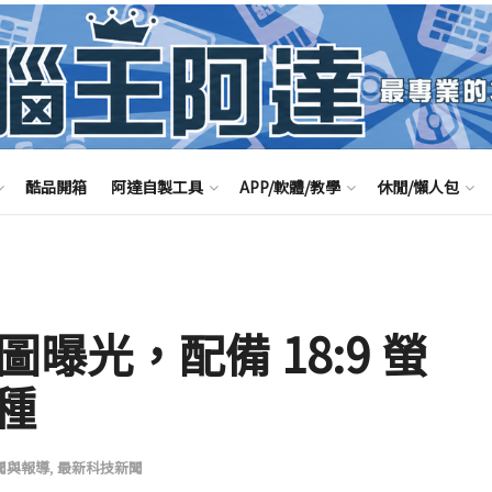
酷品開箱
阿達自製工具
APP/軟體/教學
休閒/懶人包
渲染圖曝光，配備 18:9 螢
種
聞與報導
,
最新科技新聞