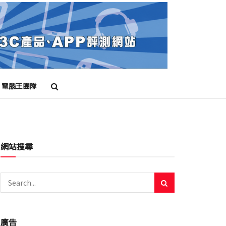
電腦王團隊
網站搜尋
廣告