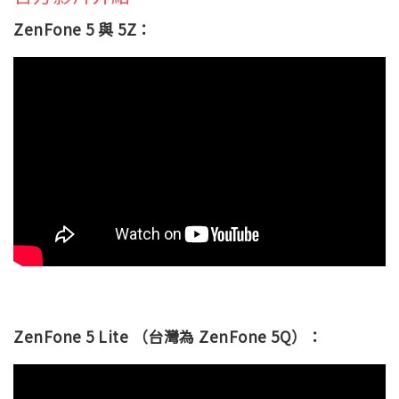
ZenFone 5 與 5Z：
ZenFone 5 Lite （台灣為 ZenFone 5Q）：