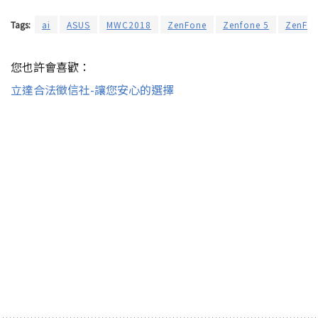
Tags:
ai
ASUS
MWC2018
ZenFone
Zenfone 5
ZenFo
您也許會喜歡：
立達合法徵信社-讓您安心的選擇