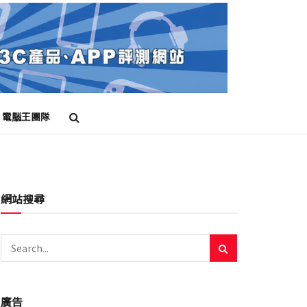
電腦王團隊
網站搜尋
廣告