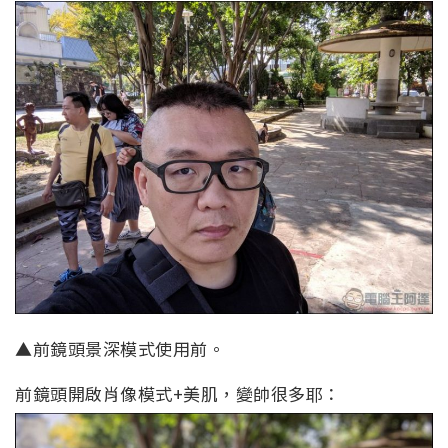
▲前鏡頭景深模式使用前。
前鏡頭開啟肖像模式+美肌，變帥很多耶：