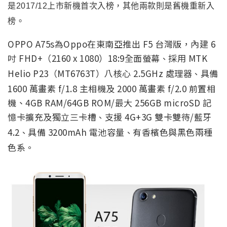
是2017/12上市新機首次入榜，其他兩款則是舊機重新入
榜。
OPPO A75s為Oppo在東南亞推出 F5 台灣版，內建 6
吋 FHD+（2160 x 1080）18:9全面螢幕
採用 MTK
、
Helio P23（MT6763T）八核心 2.5GHz 處理器
具備
、
1600 萬畫素 f/1.8 主相機及 2000 萬畫素 f/2.0 前置相
機、4GB RAM/64GB ROM/最大 256GB microSD 記
憶卡擴充及獨立三卡槽
支援 4G+3G 雙卡雙待/藍牙
、
4.2
具備 3200mAh 電池容量
有香檳色與黑色兩種
、
、
色系。