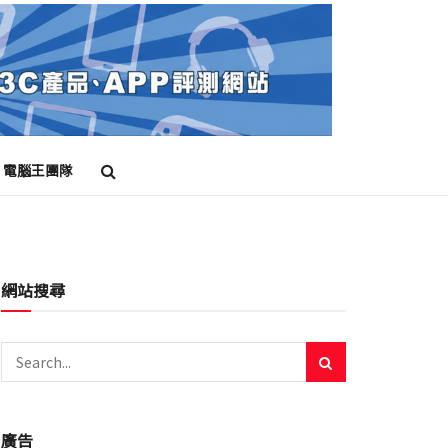
電腦王團隊
網站搜尋
廣告