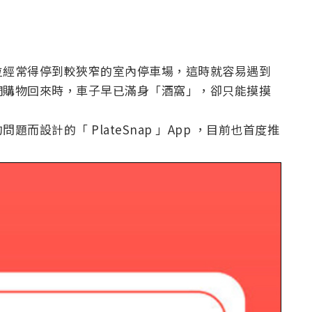
位經常得停到較狹窄的室內停車場，這時就容易遇到
們購物回來時，車子早已滿身「酒窩」，卻只能摸摸
設計的「 PlateSnap 」App ，目前也首度推