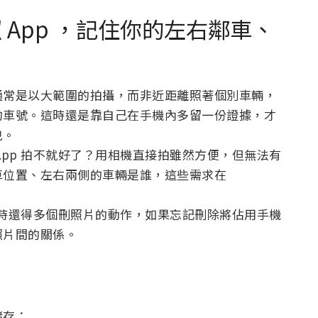
拍照 App ，記住你的左右鄰車、
通常是以大範圍的拍攝，而非近距離照著個別車輛，
的車號。這時還是靠自己在手機內多留一份證據，才
兇。
App 拍不就好了？用相機直接拍雖然方便，但無法有
車位置、左右兩側的車輛是誰，這些需求在
離開時還得多個刪照片的動作，如果忘記刪除將佔用手機
照片間的關係。
儲存：