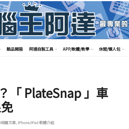
酷品開箱
阿達自製工具
APP/軟體/教學
休閒/懶人包
PlateSnap 」車
限免
JB相關文章
,
iPhone/iPad 軟體介紹