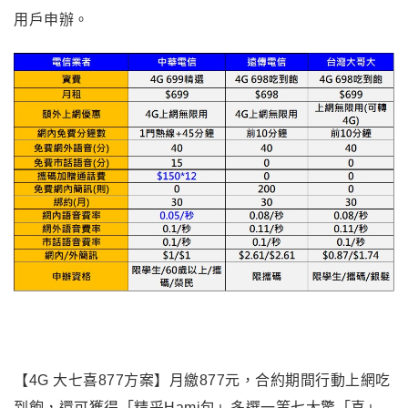
用戶申辦。
【4G 大七喜877方案】月繳877元，合約期間行動上網吃
到飽，還可獲得「精采Hami包」多選一等七大驚「喜」