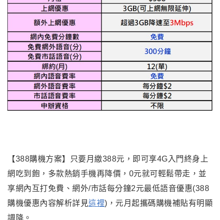
【388購機方案】只要月繳388元，即可享4G入門終身上
網吃到飽，多款熱銷手機再降價，0元就可輕鬆帶走，並
享網內互打免費、網外/市話每分鐘2元最低語音優惠(388
購機優惠內容解析詳見
這裡
)，元月起攜碼購機補貼有明顯
調降。