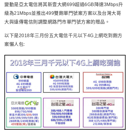
變動是亞太電信將其新壹大網699超過6GB降速3Mbps升
級為21Mbps並推出499雙飽單門號案方案以及台灣大哥
大與遠傳電信則調整網路門市單門號方案的贈品。
以下是
2018
年三月份五大電信千元以下4G上網吃到飽方
案懶人包: