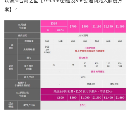
以選擇台灣之星【799/999勁速及899勁速兩元入購機方
案】。