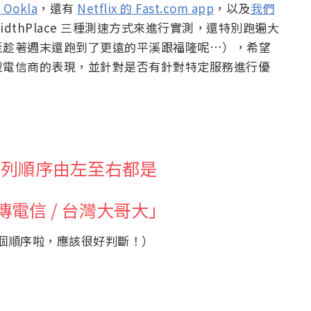
 Ookla
，還有
Netflix 的 Fast.com app
，以及
我們
dwidthPlace 三種測速方式來進行實測，還特別跑遍大
至趁著週末還跑到了更遠的平溪跟福隆呢…），希望
型電信商的表現，並針對是否有針對特定服務進行優
機排列順序由左至右都是
傳電信 / 台灣大哥大」
個順序啦，應該很好判斷！）