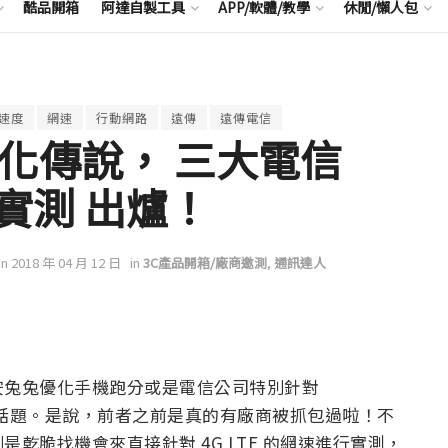
酷品開箱
阿達自製工具
APP/軟體/教學
休閒/懶人包
速度
網速
行動網路
遠傳
遠傳電信
t 優化傳說， 三大電信
實測 出爐！
on 2018 年 04 月 12 日
in
3C產品開箱/廠商邀測
,
通訊達人
安兔兔優化手機跑分或是電信公司特別針對
飯後的話題。是說，前者之前是真的有廠商被抓包過啦！不
乾脆找機會來直接針對 4G LTE 的網速進行實測，