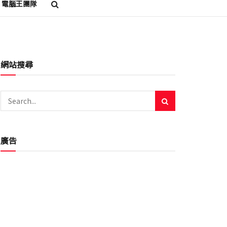
電腦王團隊
網站搜尋
廣告